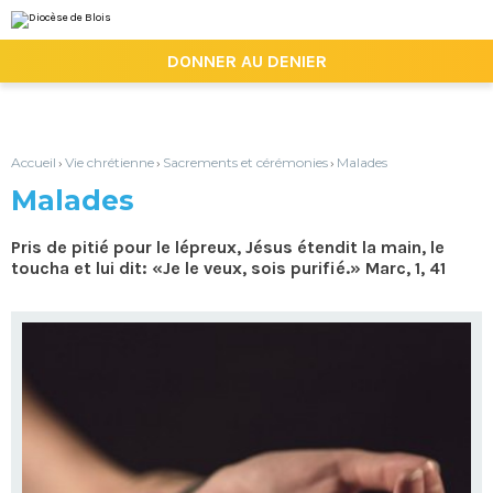
Aller
Outils
au
personnels
contenu.
|

DONNER AU DENIER
Aller
à
la
navigation
Accueil
Vie chrétienne
Sacrements et cérémonies
Malades
›
›
›
Malades
Pris de pitié pour le lépreux, Jésus étendit la main, le
toucha et lui dit: «Je le veux, sois purifié.» Marc, 1, 41