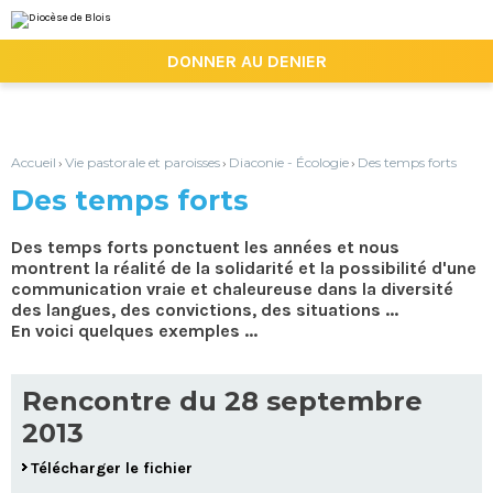
Aller
Outils
au
personnels
contenu.
|

DONNER AU DENIER
Aller
à
la
navigation
Accueil
Vie pastorale et paroisses
Diaconie - Écologie
Des temps forts
›
›
›
Des temps forts
Des temps forts ponctuent les années et nous
montrent la réalité de la solidarité et la possibilité d'une
communication vraie et chaleureuse dans la diversité
des langues, des convictions, des situations ...
En voici quelques exemples ...
Rencontre du 28 septembre
2013
Télécharger le fichier