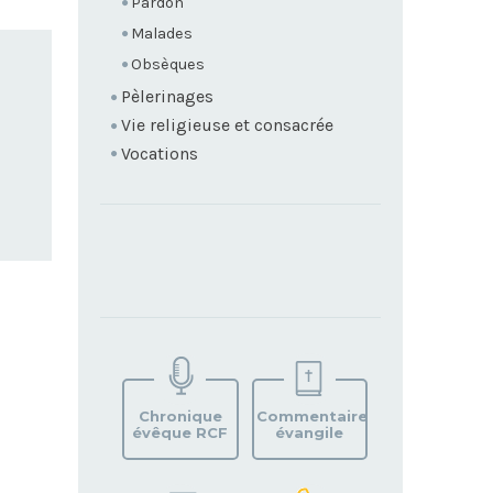
Pardon
Malades
Obsèques
Pèlerinages
Vie religieuse et consacrée
Vocations
TROUVEZ
VOTRE
PAROISSE
Chronique
Commentaire
évêque RCF
évangile