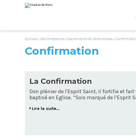
Aller
Outils
au
personnels
contenu.
|
Aller
à
la
navigation
Accueil
Vie chrétienne
Sacrements et cérémonies
Confirmati
›
›
›
Confirmation
La Confirmation
Don plénier de l'Esprit Saint, il fortifie et fai
baptisé en Eglise. “Sois marqué de l’Esprit S
Lire la suite…