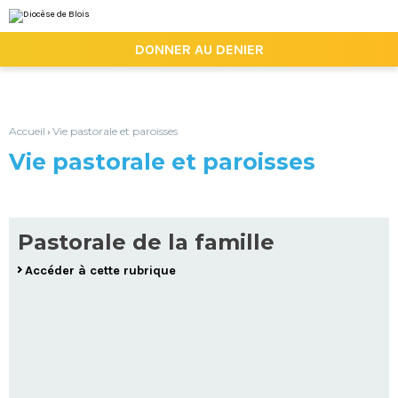
Aller
Outils
au
personnels
contenu.
|

DONNER AU DENIER
Aller
à
la
navigation
Accueil
Vie pastorale et paroisses
›
Vie pastorale et paroisses
Pastorale de la famille
Accéder à cette rubrique