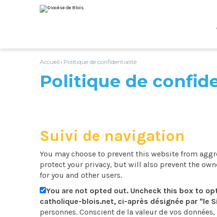
Aller
Outils
au
personnels
contenu.
|
Aller
à
la
navigation
Accueil
Politique de confidentialité
›
Politique de confide
Suivi de navigation
You may choose to prevent this website from aggre
protect your privacy, but will also prevent the ow
for you and other users.
You are not opted out. Uncheck this box to op
catholique-blois.net, ci-après désignée par "le S
personnes. Conscient de la valeur de vos données, q