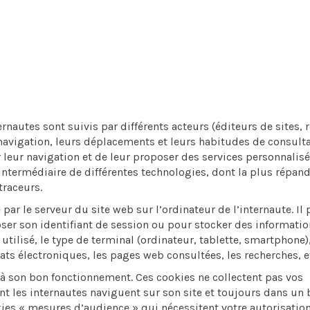
ernautes sont suivis par différents acteurs (éditeurs de sites, 
 navigation, leurs déplacements et leurs habitudes de consult
eur navigation et de leur proposer des services personnalis
l’intermédiaire de différentes technologies, dont la plus répan
traceurs.
é par le serveur du site web sur l’ordinateur de l’internaute. Il
poser son identifiant de session ou pour stocker des informati
utilisé, le type de terminal (ordinateur, tablette, smartphone),
ats électroniques, les pages web consultées, les recherches, e
 à son bon fonctionnement. Ces cookies ne collectent pas vos
nt les internautes naviguent sur son site et toujours dans un 
ies « mesures d’audience » qui nécessitent votre autorisation