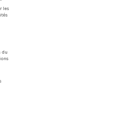
r les
ités
s du
tions
s