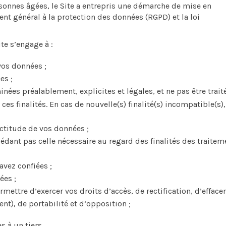
rsonnes âgées, le Site a entrepris une démarche de mise en
nt général à la protection des données (RGPD) et la loi
ite s’engage à :
 vos données ;
es ;
nées préalablement, explicites et légales, et ne pas être trait
s finalités. En cas de nouvelle(s) finalité(s) incompatible(s),
ctitude de vos données ;
dant pas celle nécessaire au regard des finalités des traitem
avez confiées ;
ées ;
ttre d’exercer vos droits d’accès, de rectification, d’efface
t), de portabilité et d’opposition ;
s à un tiers.