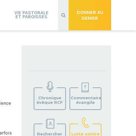
Recherche
avancée…
DONNER AU
VIE PASTORALE
ET PAROISSES
DENIER
TROUVEZ
VOTRE
PAROISSE
Chronique
Commentaire
évêque RCF
évangile
ience
arfois
Rechercher
Lutte contre