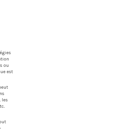
régies
ation
és ou
due est
 peut
ons
 les
tc.
but
.