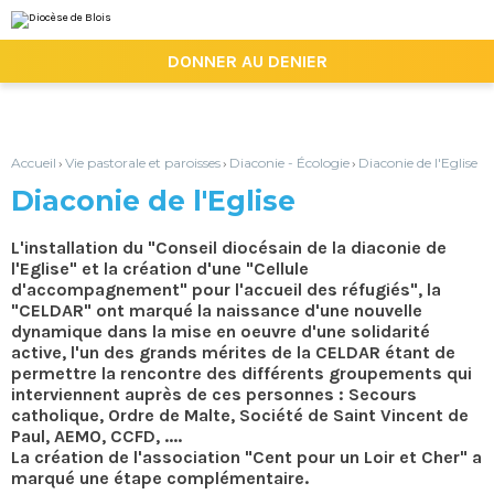
Aller
Outils
au
personnels
contenu.
|

DONNER AU DENIER
Aller
à
la
navigation
Accueil
Vie pastorale et paroisses
Diaconie - Écologie
Diaconie de l'Eglise
›
›
›
Diaconie de l'Eglise
L'installation du "Conseil diocésain de la diaconie de
l'Eglise" et la création d'une "Cellule
d'accompagnement" pour l'accueil des réfugiés", la
"CELDAR" ont marqué la naissance d'une nouvelle
dynamique dans la mise en oeuvre d'une solidarité
active, l'un des grands mérites de la CELDAR étant de
permettre la rencontre des différents groupements qui
interviennent auprès de ces personnes : Secours
catholique, Ordre de Malte, Société de Saint Vincent de
Paul, AEMO, CCFD, ....
La création de l'association "Cent pour un Loir et Cher" a
marqué une étape complémentaire.