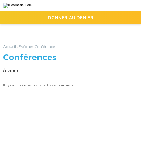
Aller
Outils
au
personnels
contenu.
|

DONNER AU DENIER
Aller
à
la
navigation
Accueil
Évêque
Conférences
›
›
Conférences
à venir
Il n'y a aucun élément dans ce dossier pour l'instant.