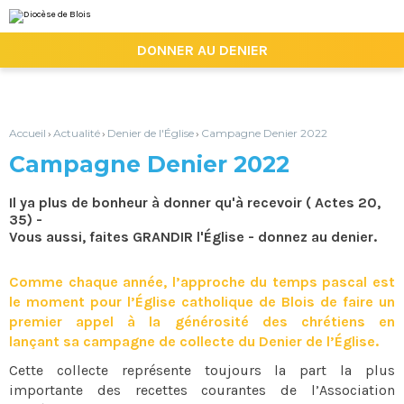
Aller
Outils
au
personnels
contenu.
|

DONNER AU DENIER
Aller
à
la
navigation
Accueil
Actualité
Denier de l'Église
Campagne Denier 2022
›
›
›
Campagne Denier 2022
Il ya plus de bonheur à donner qu'à recevoir ( Actes 20,
35) -
Vous aussi, faites GRANDIR l'Église - donnez au denier.
Comme chaque année, l’approche du temps pascal est
le moment pour l’Église catholique de Blois de faire un
premier appel à la générosité des chrétiens en
lançant sa campagne de collecte du Denier de l’Église.
Cette collecte représente toujours la part la plus
importante des recettes courantes de l’Association