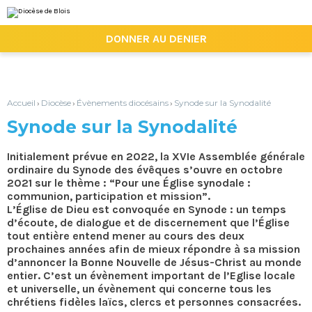
Aller
Outils
au
personnels
contenu.
|

DONNER AU DENIER
Aller
à
la
navigation
Accueil
Diocèse
Évènements diocésains
Synode sur la Synodalité
›
›
›
Synode sur la Synodalité
Initialement prévue en 2022, la XVIe Assemblée générale
ordinaire du Synode des évêques s’ouvre en octobre
2021 sur le thème : “Pour une Église synodale :
communion, participation et mission”.
L’Église de Dieu est convoquée en Synode : un temps
d’écoute, de dialogue et de discernement que l’Église
tout entière entend mener au cours des deux
prochaines années afin de mieux répondre à sa mission
d’annoncer la Bonne Nouvelle de Jésus-Christ au monde
entier. C’est un évènement important de l’Eglise locale
et universelle, un évènement qui concerne tous les
chrétiens fidèles laïcs, clercs et personnes consacrées.