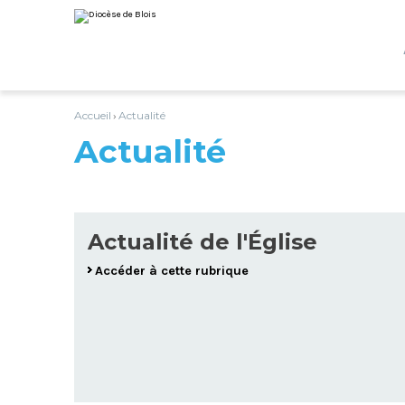
Aller
Outils
au
personnels
contenu.
|
Aller
à
la
navigation
Accueil
Actualité
›
Actualité
Actualité de l'Église
Accéder à cette rubrique