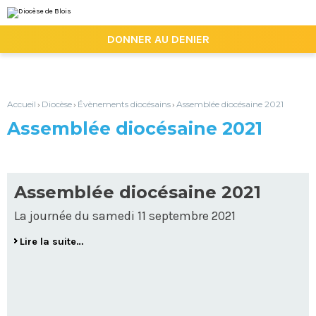
Aller
Outils
au
personnels
contenu.
|

DONNER AU DENIER
Aller
à
la
navigation
Accueil
Diocèse
Évènements diocésains
Assemblée diocésaine 2021
›
›
›
Assemblée diocésaine 2021
Assemblée diocésaine 2021
La journée du samedi 11 septembre 2021
Lire la suite…