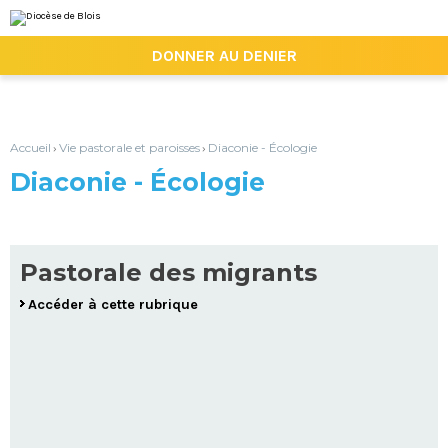
Aller
Outils
au
personnels
contenu.
|

DONNER AU DENIER
Aller
à
la
navigation
Accueil
Vie pastorale et paroisses
Diaconie - Écologie
›
›
Diaconie - Écologie
Pastorale des migrants
Accéder à cette rubrique