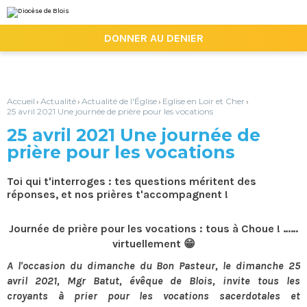
Aller
Outils
au
personnels
contenu.
|

DONNER AU DENIER
Aller
à
la
navigation
Accueil
Actualité
Actualité de l'Église
Eglise en Loir et Cher
›
›
›
›
25 avril 2021 Une journée de prière pour les vocations
25 avril 2021 Une journée de
prière pour les vocations
Toi qui t'interroges : tes questions méritent des
réponses, et nos prières t'accompagnent !
Journée de prière pour les vocations : tous à Choue ! ……
virtuellement 😁
A l'occasion du dimanche du Bon Pasteur, le dimanche 25
avril 2021, Mgr Batut, évêque de Blois, invite tous les
croyants à prier pour les vocations sacerdotales et