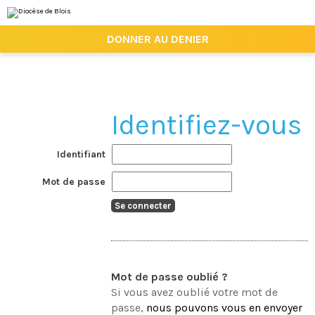
Aller
Outils
au
personnels
contenu.
|

DONNER AU DENIER
Aller
à
la
navigation
Identifiant
Mot de passe
Mot de passe oublié ?
Si vous avez oublié votre mot de
passe,
nous pouvons vous en envoyer