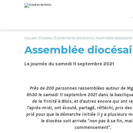
Aller
Outils
au
personnels
contenu.
|
Aller
à
la
navigation
Accueil
Diocèse
Évènements diocésains
Assemblée diocésaine
›
›
›
Assemblée diocésai
La journée du samedi 11 septembre 2021
Près de 200 personnes rassemblées autour de Mg
9h30 le samedi 11 septembre 2021 dans la basiliq
de la Trinité à Blois, et d'autres encore qui ont r
l'après-midi, ont écouté, partagé, réfléchi, pris des
prié pour que la démarche initiée il y a plusieurs m
le diocèse soit arrivée "non pas à sa fin, mai
commencement".