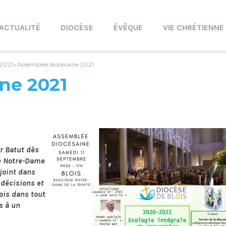
ACTUALITÉ
DIOCÈSE
ÉVÊQUE
VIE CHRÉTIENNE
 2021
Assemblée diocésaine 2021
›
ne 2021
r Batut dès
ue Notre-Dame
ejoint dans
 décisions et
ois dans tout
s à un