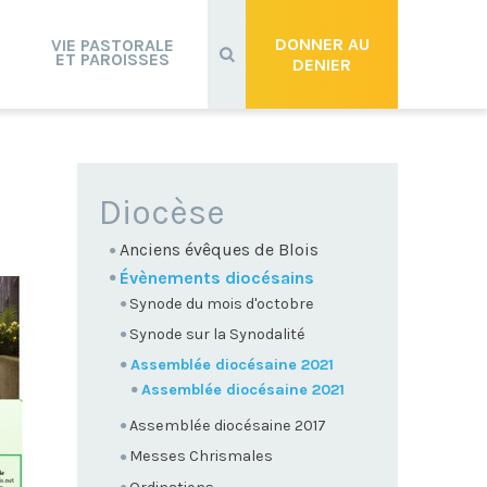
Recherche
avancée…
DONNER AU
VIE PASTORALE
ET PAROISSES
DENIER
NAVIGATION
Diocèse
Anciens évêques de Blois
Évènements diocésains
Synode du mois d'octobre
Synode sur la Synodalité
Assemblée diocésaine 2021
Assemblée diocésaine 2021
Assemblée diocésaine 2017
Messes Chrismales