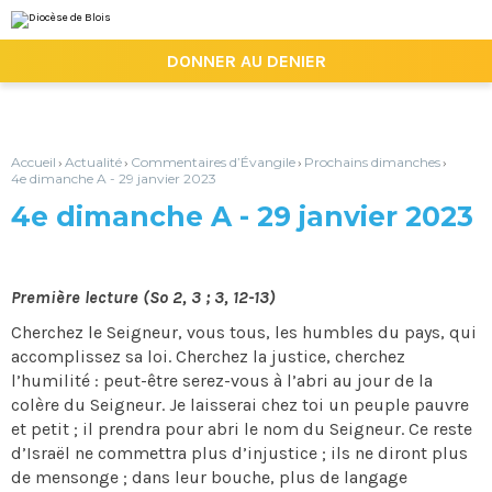
Aller
Outils
au
personnels
contenu.
|

DONNER AU DENIER
Aller
à
la
navigation
Accueil
Actualité
Commentaires d’Évangile
Prochains dimanches
›
›
›
›
4e dimanche A - 29 janvier 2023
4e dimanche A - 29 janvier 2023
Première lecture (So 2, 3 ; 3, 12-13)
Cherchez le Seigneur, vous tous, les humbles du pays, qui
accomplissez sa loi. Cherchez la justice, cherchez
l’humilité : peut-être serez-vous à l’abri au jour de la
colère du Seigneur. Je laisserai chez toi un peuple pauvre
et petit ; il prendra pour abri le nom du Seigneur. Ce reste
d’Israël ne commettra plus d’injustice ; ils ne diront plus
de mensonge ; dans leur bouche, plus de langage