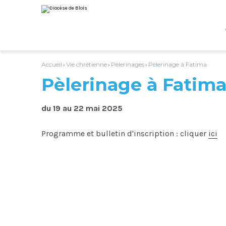
Aller
Outils
au
personnels
contenu.
|
Aller
à
la
navigation
Accueil
Vie chrétienne
Pèlerinages
Pèlerinage à Fatima
›
›
›
Pèlerinage à Fatim
du 19 au 22 mai 2025
Programme et bulletin d'inscription : cliquer
ici