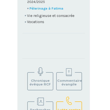
2024/2025
Pèlerinage à Fatima
Vie religieuse et consacrée
Vocations
TROUVEZ
VOTRE
PAROISSE
Chronique
Commentaire
évêque RCF
évangile
Rechercher
Lutte contre