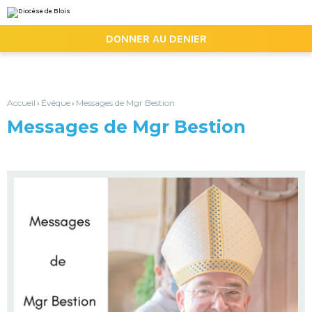
Aller
Outils
au
personnels
contenu.
|

DONNER AU DENIER
Aller
à
la
navigation
Accueil
Évêque
Messages de Mgr Bestion
›
›
Messages de Mgr Bestion