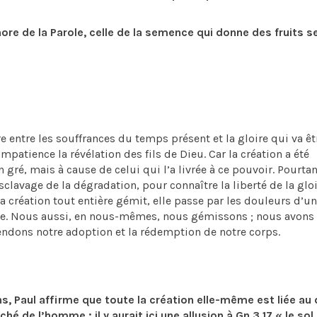
re de la Parole, celle de la semence qui donne des fruits se
 entre les souffrances du temps présent et la gloire qui va êt
impatience la révélation des fils de Dieu. Car la création a été
ré, mais à cause de celui qui l’a livrée à ce pouvoir. Pourtant
’esclavage de la dégradation, pour connaître la liberté de la glo
a création tout entière gémit, elle passe par les douleurs d’un
eule. Nous aussi, en nous-mêmes, nous gémissons ; nous avons
endons notre adoption et la rédemption de notre corps.
s, Paul affirme que toute la création elle-même est liée au 
é de l’homme ; il y aurait ici une allusion à Gn 3,17 « le sol