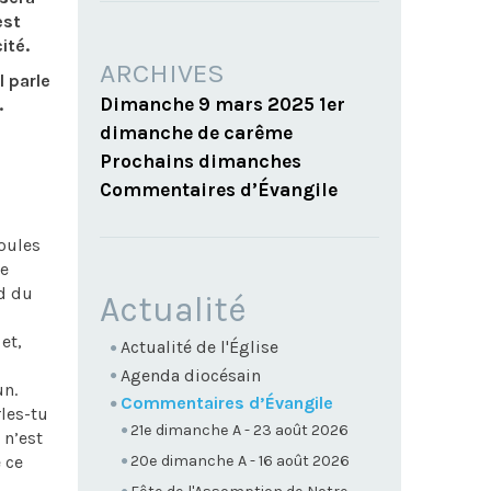
est
ité.
ARCHIVES
l parle
Dimanche 9 mars 2025 1er
.
dimanche de carême
Prochains dimanches
Commentaires d’Évangile
foules
de
rd du
NAVIGATION
Actualité
et,
Actualité de l'Église
Agenda diocésain
un.
Commentaires d’Évangile
rles-tu
21e dimanche A - 23 août 2026
 n’est
 ce
20e dimanche A - 16 août 2026
i