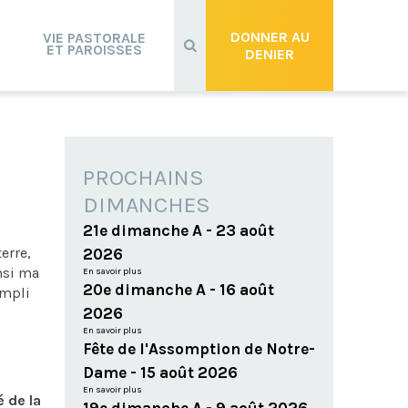
Recherche
avancée…
DONNER AU
VIE PASTORALE
ET PAROISSES
DENIER
PROCHAINS
DIMANCHES
21e dimanche A - 23 août
erre,
2026
insi ma
En savoir plus
20e dimanche A - 16 août
ompli
2026
En savoir plus
Fête de l'Assomption de Notre-
Dame - 15 août 2026
En savoir plus
é de la