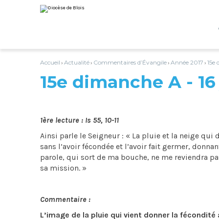
Aller
Outils
au
personnels
contenu.
|
Aller
à
la
navigation
Accueil
Actualité
Commentaires d’Évangile
Année 2017
15e 
›
›
›
›
15e dimanche A - 16 
1ère lecture : Is 55, 10-11
Ainsi parle le Seigneur : « La pluie et la neige qui
sans l’avoir fécondée et l’avoir fait germer, donna
parole, qui sort de ma bouche, ne me reviendra pas
sa mission. »
Commentaire :
L’image de la pluie qui vient donner la fécondité 