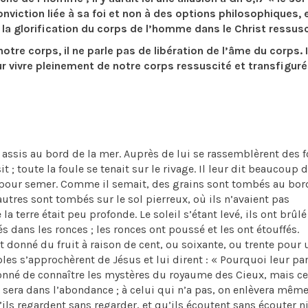
onviction liée à sa foi et non à des options philosophiques, 
la glorification du corps de l’homme dans le Christ ressusc
otre corps, il ne parle pas de libération de l’âme du corps. I
r vivre pleinement de notre corps ressuscité et transfiguré
ait assis au bord de la mer. Auprès de lui se rassemblèrent des 
 ; toute la foule se tenait sur le rivage. Il leur dit beaucoup 
t pour semer. Comme il semait, des grains sont tombés au bo
utres sont tombés sur le sol pierreux, où ils n’avaient pas
la terre était peu profonde. Le soleil s’étant levé, ils ont brûlé 
s dans les ronces ; les ronces ont poussé et les ont étouffés.
t donné du fruit à raison de cent, ou soixante, ou trente pour 
iples s’approchèrent de Jésus et lui dirent : « Pourquoi leur pa
 donné de connaître les mystères du royaume des Cieux, mais ce
il sera dans l’abondance ; à celui qui n’a pas, on enlèvera même
qu’ils regardent sans regarder, et qu’ils écoutent sans écouter n