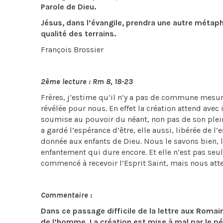
Parole de Dieu.
Jésus, dans l’évangile, prendra une autre métapho
qualité des terrains.
François Brossier
2ème lecture : Rm 8, 18-23
Frères, j’estime qu’il n’y a pas de commune mesure
révélée pour nous. En effet la création attend avec 
soumise au pouvoir du néant, non pas de son plein g
a gardé l’espérance d’être, elle aussi, libérée de l
donnée aux enfants de Dieu. Nous le savons bien, l
enfantement qui dure encore. Et elle n’est pas s
commencé à recevoir l’Esprit Saint, mais nous att
Commentaire :
Dans ce passage difficile de la lettre aux Romain
de l’homme. La création est mise à mal par le péch