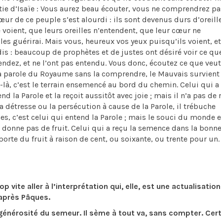
ie d’Isaïe : Vous aurez beau écouter, vous ne comprendrez pa
ur de ce peuple s’est alourdi : ils sont devenus durs d’oreille
 voient, que leurs oreilles n’entendent, que leur cœur ne
 les guérirai. Mais vous, heureux vos yeux puisqu’ils voient, e
 dis : beaucoup de prophètes et de justes ont désiré voir ce qu
tendez, et ne l’ont pas entendu. Vous donc, écoutez ce que veut
 parole du Royaume sans la comprendre, le Mauvais survient 
là, c’est le terrain ensemencé au bord du chemin. Celui qui a
d la Parole et la reçoit aussitôt avec joie ; mais il n’a pas de 
 détresse ou la persécution à cause de la Parole, il trébuche
es, c’est celui qui entend la Parole ; mais le souci du monde e
e donne pas de fruit. Celui qui a reçu la semence dans la bonne
 porte du fruit à raison de cent, ou soixante, ou trente pour un.
 vite aller à l’interprétation qui, elle, est une actualisation
 après Pâques.
 générosité du semeur. Il sème à tout va, sans compter. Cer