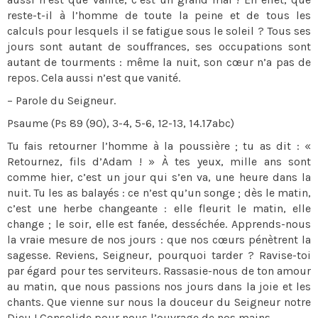
reste-t-il à l’homme de toute la peine et de tous les
calculs pour lesquels il se fatigue sous le soleil ? Tous ses
jours sont autant de souffrances, ses occupations sont
autant de tourments : même la nuit, son cœur n’a pas de
repos. Cela aussi n’est que vanité.
– Parole du Seigneur.
Psaume (Ps 89 (90), 3-4, 5-6, 12-13, 14.17abc)
Tu fais retourner l’homme à la poussière ; tu as dit : «
Retournez, fils d’Adam ! » À tes yeux, mille ans sont
comme hier, c’est un jour qui s’en va, une heure dans la
nuit. Tu les as balayés : ce n’est qu’un songe ; dès le matin,
c’est une herbe changeante : elle fleurit le matin, elle
change ; le soir, elle est fanée, desséchée. Apprends-nous
la vraie mesure de nos jours : que nos cœurs pénètrent la
sagesse. Reviens, Seigneur, pourquoi tarder ? Ravise-toi
par égard pour tes serviteurs. Rassasie-nous de ton amour
au matin, que nous passions nos jours dans la joie et les
chants. Que vienne sur nous la douceur du Seigneur notre
Dieu ! Consolide pour nous l’ouvrage de nos mains.