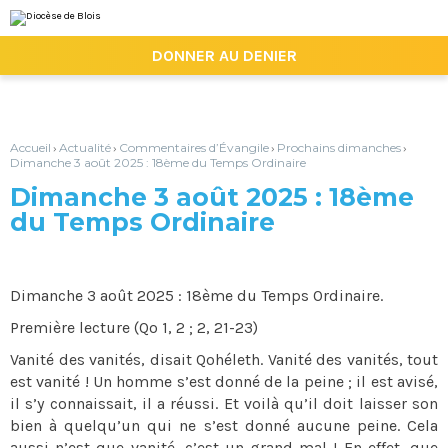
Aller
Outils
au
personnels
contenu.
|

DONNER AU DENIER
Aller
à
la
navigation
Accueil
Actualité
Commentaires d’Évangile
Prochains dimanches
›
›
›
›
Dimanche 3 août 2025 : 18ème du Temps Ordinaire
Dimanche 3 août 2025 : 18ème
du Temps Ordinaire
Dimanche 3 août 2025 : 18ème du Temps Ordinaire.
Première lecture (Qo 1, 2 ; 2, 21-23)
Vanité des vanités, disait Qohéleth. Vanité des vanités, tout
est vanité ! Un homme s’est donné de la peine ; il est avisé,
il s’y connaissait, il a réussi. Et voilà qu’il doit laisser son
bien à quelqu’un qui ne s’est donné aucune peine. Cela
aussi n’est que vanité, c’est un grand mal ! En effet, que