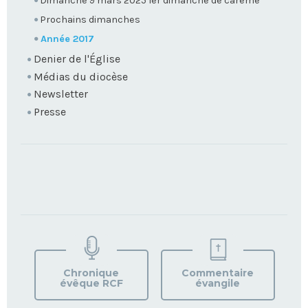
Dimanche 9 mars 2025 1er dimanche de carême
Prochains dimanches
Année 2017
Denier de l'Église
Médias du diocèse
Newsletter
Presse
TROUVEZ
VOTRE
PAROISSE
Chronique
Commentaire
évêque RCF
évangile