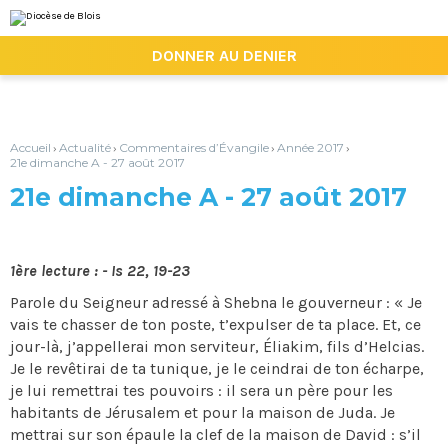
Aller
Outils
au
personnels
contenu.
|

DONNER AU DENIER
Aller
à
la
navigation
Accueil
Actualité
Commentaires d’Évangile
Année 2017
›
›
›
›
21e dimanche A - 27 août 2017
21e dimanche A - 27 août 2017
1ère lecture : - Is 22, 19-23
Parole du Seigneur adressé à Shebna le gouverneur : « Je
vais te chasser de ton poste, t’expulser de ta place. Et, ce
jour-là, j’appellerai mon serviteur, Éliakim, fils d’Helcias.
Je le revêtirai de ta tunique, je le ceindrai de ton écharpe,
je lui remettrai tes pouvoirs : il sera un père pour les
habitants de Jérusalem et pour la maison de Juda. Je
mettrai sur son épaule la clef de la maison de David : s’il