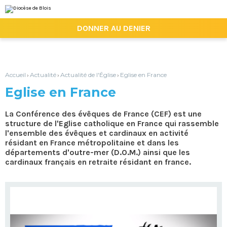
Aller
Outils
au
personnels
contenu.
|

DONNER AU DENIER
Aller
à
la
navigation
Accueil
Actualité
Actualité de l'Église
Eglise en France
›
›
›
Eglise en France
La Conférence des évêques de France (CEF) est une
structure de l'Eglise catholique en France qui rassemble
l'ensemble des évêques et cardinaux en activité
résidant en France métropolitaine et dans les
départements d'outre-mer (D.O.M.) ainsi que les
cardinaux français en retraite résidant en france.