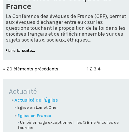
France
La Conférence des évêques de France (CEF), permet
aux évêques d’échanger entre eux sur les
questions touchant la proposition de la foi dans les
diocèses français et de réfléchir ensemble sur des
sujets sociétaux, sociaux, éthiques…
Lire la suite…
« 20 éléments précédents
1
2
3
4
NAVIGATION
Actualité
Actualité de l'Église
Eglise en Loir et Cher
Eglise en France
Un pèlerinage exceptionnel : les 12Ème Ancolies de
Lourdes