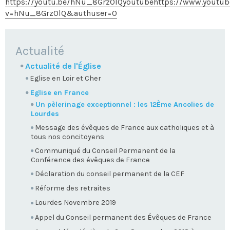
https://youtu.be/hNu_8Grz0lQyoutubehttps://www.youtu
v=hNu_8Grz0lQ&authuser=0
NAVIGATION
Actualité
Actualité de l'Église
Eglise en Loir et Cher
Eglise en France
Un pèlerinage exceptionnel : les 12Ème Ancolies de
Lourdes
Message des évêques de France aux catholiques et à
tous nos concitoyens
Communiqué du Conseil Permanent de la
Conférence des évêques de France
Déclaration du conseil permanent de la CEF
Réforme des retraites
Lourdes Novembre 2019
Appel du Conseil permanent des Évêques de France