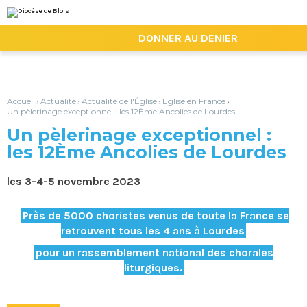
Aller
Outils
au
personnels
contenu.
|
DONNER AU DENIER
Aller
à
la
navigation
Accueil
Actualité
Actualité de l'Église
Eglise en France
›
›
›
›
Un pèlerinage exceptionnel : les 12Ème Ancolies de Lourdes
Un pèlerinage exceptionnel :
les 12Ème Ancolies de Lourdes
les 3-4-5 novembre 2023
Près de 5000 choristes venus de toute la France se
retrouvent tous les 4 ans à Lourdes
pour un rassemblement national des chorales
liturgiques.