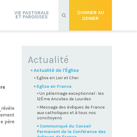
Recherche
avancée…
DONNER AU
VIE PASTORALE
ET PAROISSES
DENIER
NAVIGATION
Actualité
Actualité de l'Église
Eglise en Loir et Cher
Eglise en France
ère
Un pèlerinage exceptionnel : les
12Ème Ancolies de Lourdes
Message des évêques de France
e
révèle
aux catholiques et à tous nos
tement
concitoyens
le père
Communiqué du Conseil
Permanent de la Conférence des
évêques de France