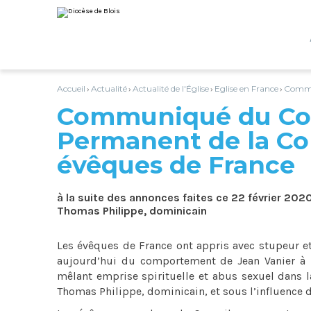
Aller
Outils
au
personnels
contenu.
|
Aller
à
la
navigation
Accueil
Actualité
Actualité de l'Église
Eglise en France
Commun
›
›
›
›
Communiqué du Co
Permanent de la Co
évêques de France
à la suite des annonces faites ce 22 février 202
Thomas Philippe, dominicain
Les évêques de France ont appris avec stupeur et
aujourd’hui du comportement de Jean Vanier à 
mêlant emprise spirituelle et abus sexuel dans la
Thomas Philippe, dominicain, et sous l’influence d