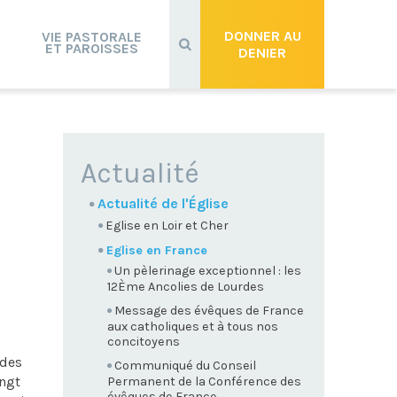
Recherche
avancée…
DONNER AU
VIE PASTORALE
ET PAROISSES
DENIER
NAVIGATION
Actualité
Actualité de l'Église
Eglise en Loir et Cher
Eglise en France
Un pèlerinage exceptionnel : les
12Ème Ancolies de Lourdes
Message des évêques de France
aux catholiques et à tous nos
concitoyens
udes
Communiqué du Conseil
ingt
Permanent de la Conférence des
évêques de France