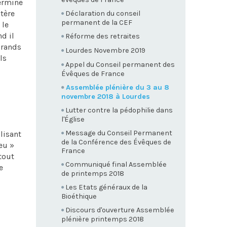
termine
itère
Déclaration du conseil
permanent de la CEF
 le
nd il
Réforme des retraites
grands
Lourdes Novembre 2019
ls
Appel du Conseil permanent des
Évêques de France
Assemblée plénière du 3 au 8
novembre 2018 à Lourdes
Lutter contre la pédophilie dans
l'Église
Message du Conseil Permanent
 lisant
de la Conférence des Évêques de
eu »
France
tout
Communiqué final Assemblée
e
de printemps 2018
Les Etats généraux de la
Bioéthique
Discours d'ouverture Assemblée
plénière printemps 2018