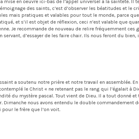
a mise en oeuvre ici-bas de l’appel universel à la sainteté. Il 
émoignage des saints, c’est d’observer les béatitudes et le cr
les mais pratiques et valables pour tout le monde, parce que
iqué, et s’il est objet de réflexion, ceci n’est valable que qua
idienne. Je recommande de nouveau de relire fréquemment ces 
n servant, d’essayer de les faire chair. Ils nous feront du bien, i
ussaint a soutenu notre prière et notre travail en assemblée. En
contemplé le Christ « ne retenant pas le rang qui l’égalait à Di
ndité du mystère pascal. Tout vient de Dieu. Il a tout donné et 
’amour. Dimanche nous avons entendu le double commandement d
 pour le frère que l’on voit.