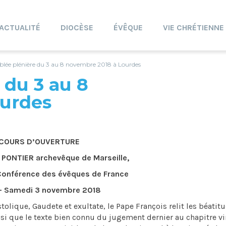
ACTUALITÉ
DIOCÈSE
ÉVÊQUE
VIE CHRÉTIENNE
lée plénière du 3 au 8 novembre 2018 à Lourdes
 du 3 au 8
ourdes
COURS D’OUVERTURE
 PONTIER archevêque de Marseille,
 Conférence des évêques de France
– Samedi 3 novembre 2018
olique, Gaudete et exultate, le Pape François relit les béatit
si que le texte bien connu du jugement dernier au chapitre v