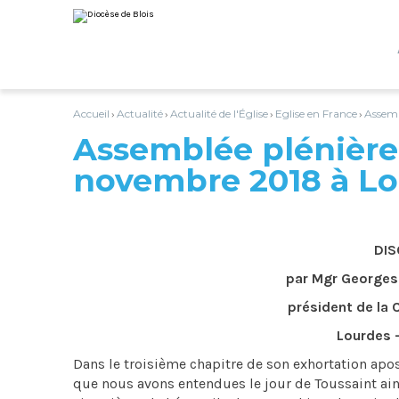
Aller
Outils
au
personnels
contenu.
|
Aller
à
la
navigation
Accueil
Actualité
Actualité de l'Église
Eglise en France
Assemb
›
›
›
›
Assemblée plénière
novembre 2018 à L
DIS
par Mgr Georges
président de la
Lourdes 
Dans le troisième chapitre de son exhortation apost
que nous avons entendues le jour de Toussaint ain