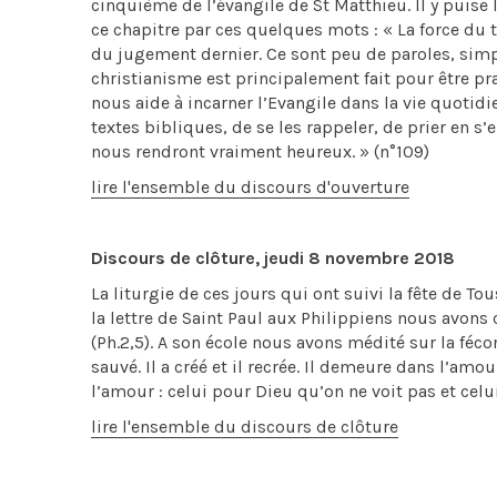
cinquième de l’évangile de St Matthieu. Il y puise l
ce chapitre par ces quelques mots : « La force du t
du jugement dernier. Ce sont peu de paroles, simp
christianisme est principalement fait pour être prat
nous aide à incarner l’Evangile dans la vie quot
textes bibliques, de se les rappeler, de prier en s’e
nous rendront vraiment heureux. » (n°109)
lire l'ensemble du discours d'ouverture
Discours de clôture, jeudi 8 novembre 2018
La liturgie de ces jours qui ont suivi la fête de To
la lettre de Saint Paul aux Philippiens nous avons 
(Ph.2,5). A son école nous avons médité sur la féco
sauvé. Il a créé et il recrée. Il demeure dans l
l’amour : celui pour Dieu qu’on ne voit pas et celui
lire l'ensemble du discours de clôture