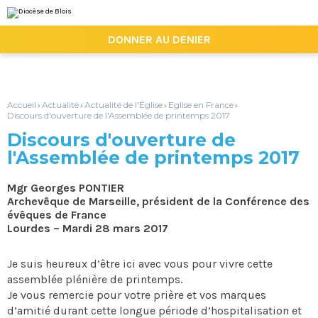
Aller
Outils
au
personnels
contenu.
|

DONNER AU DENIER
Aller
à
la
navigation
Accueil
Actualité
Actualité de l'Église
Eglise en France
›
›
›
›
Discours d'ouverture de l'Assemblée de printemps 2017
Discours d'ouverture de
l'Assemblée de printemps 2017
Mgr Georges PONTIER
Archevêque de Marseille, président de la Conférence des
évêques de France
Lourdes – Mardi 28 mars 2017
Je suis heureux d’être ici avec vous pour vivre cette
assemblée plénière de printemps.
Je vous remercie pour votre prière et vos marques
d’amitié durant cette longue période d’hospitalisation et