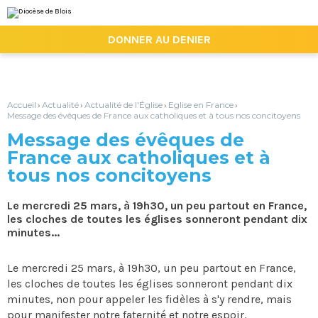
Aller
Outils
au
personnels
contenu.
|

DONNER AU DENIER
Aller
à
la
navigation
Accueil
Actualité
Actualité de l'Église
Eglise en France
›
›
›
›
Message des évêques de France aux catholiques et à tous nos concitoyens
Message des évêques de
France aux catholiques et à
tous nos concitoyens
Le mercredi 25 mars, à 19h30, un peu partout en France,
les cloches de toutes les églises sonneront pendant dix
minutes...
Le mercredi 25 mars, à 19h30, un peu partout en France,
les cloches de toutes les églises sonneront pendant dix
minutes, non pour appeler les fidèles à s'y rendre, mais
pour manifester notre faternité et notre espoir.