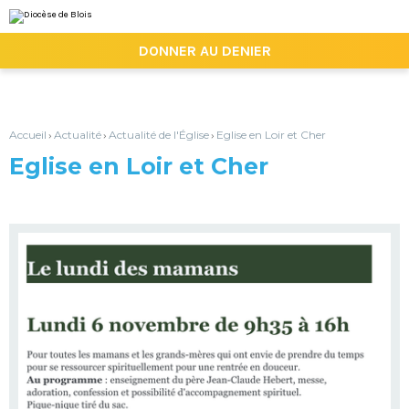
Aller
Outils
au
personnels
contenu.
|

DONNER AU DENIER
Aller
à
la
navigation
Accueil
Actualité
Actualité de l'Église
Eglise en Loir et Cher
›
›
›
Eglise en Loir et Cher