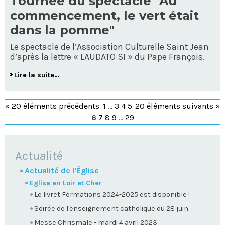
Tournée du spectacle "Au
commencement, le vert était
dans la pomme"
Le spectacle de l’Association Culturelle Saint Jean
d’après la lettre « LAUDATO SI » du Pape François.
Lire la suite…
« 20 éléments précédents
1
...
3
4
5
20 éléments suivants »
6
7
8
9
...
29
NAVIGATION
Actualité
Actualité de l'Église
Eglise en Loir et Cher
Le livret Formations 2024-2025 est disponible !
Soirée de l'enseignement catholique du 28 juin
Messe Chrismale - mardi 4 avril 2023