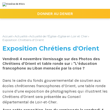
Aller
Outils
au
personnels
contenu.
|

DONNER AU DENIER
Aller
à
la
navigation
Accueil
Actualité
Actualité de l'Église
Eglise en Loir et Cher
›
›
›
›
Exposition Chrétiens d'Orient
Exposition Chrétiens d'Orient
Vendredi 4 novembre Vernissage sur des Photos des
Chrétiens d'Orient et table ronde sur : "L’éducation
francophone au Liban menacée par la crise ?
Dans le cadre du fonds gouvernemental de soutien aux
écoles chrétiennes francophones d’Orient, une table ronde
suivie d'une exposition de photographies qui illustrent les
Chrétiens d'Orient sera présentée au Conseil
départemental de Loir-et-Cher.
Avec cette exposition, lors du vernissage le vendredi 4