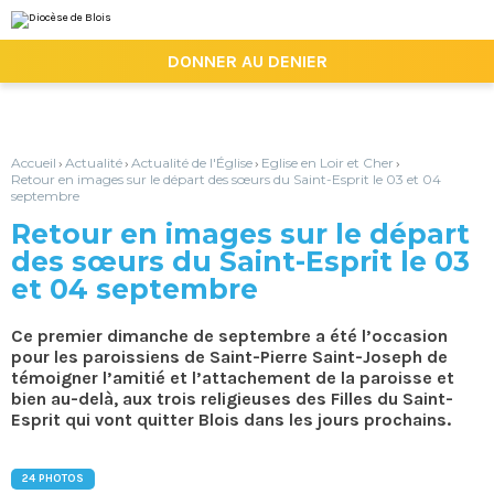
Aller
Outils
au
personnels
contenu.
|

DONNER AU DENIER
Aller
à
la
navigation
Accueil
Actualité
Actualité de l'Église
Eglise en Loir et Cher
›
›
›
›
Retour en images sur le départ des sœurs du Saint-Esprit le 03 et 04
septembre
Retour en images sur le départ
des sœurs du Saint-Esprit le 03
et 04 septembre
Ce premier dimanche de septembre a été l’occasion
pour les paroissiens de Saint-Pierre Saint-Joseph de
témoigner l’amitié et l’attachement de la paroisse et
bien au-delà, aux trois religieuses des Filles du Saint-
Esprit qui vont quitter Blois dans les jours prochains.
24 PHOTOS