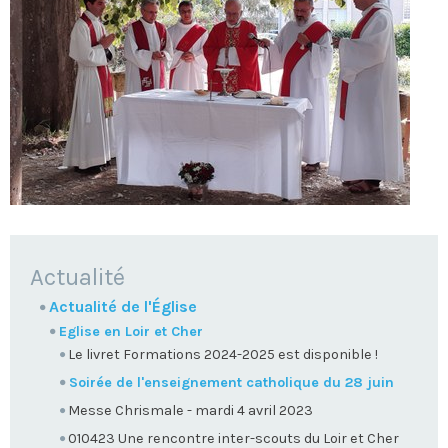
NAVIGATION
Actualité
Actualité de l'Église
Eglise en Loir et Cher
Le livret Formations 2024-2025 est disponible !
Soirée de l'enseignement catholique du 28 juin
Messe Chrismale - mardi 4 avril 2023
010423 Une rencontre inter-scouts du Loir et Cher