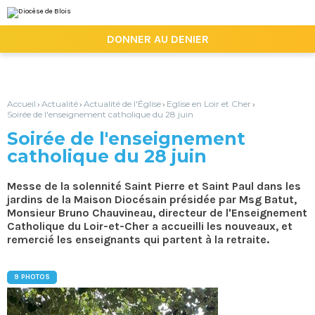
Aller
Outils
au
personnels
contenu.
|

DONNER AU DENIER
Aller
à
la
navigation
Accueil
Actualité
Actualité de l'Église
Eglise en Loir et Cher
›
›
›
›
Soirée de l'enseignement catholique du 28 juin
Soirée de l'enseignement
catholique du 28 juin
Messe de la solennité Saint Pierre et Saint Paul dans les
jardins de la Maison Diocésain présidée par Msg Batut,
Monsieur Bruno Chauvineau, directeur de l'Enseignement
Catholique du Loir-et-Cher a accueilli les nouveaux, et
remercié les enseignants qui partent à la retraite.
9 PHOTOS