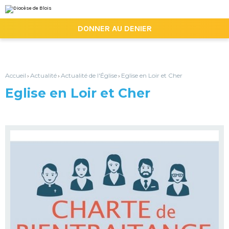
Aller
Outils
au
personnels
contenu.
|

DONNER AU DENIER
Aller
à
la
navigation
Accueil
Actualité
Actualité de l'Église
Eglise en Loir et Cher
›
›
›
Eglise en Loir et Cher