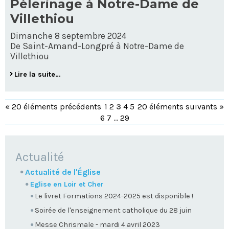
Pèlerinage à Notre-Dame de
Villethiou
Dimanche 8 septembre 2024
De Saint-Amand-Longpré à Notre-Dame de
Villethiou
Lire la suite…
« 20 éléments précédents
1
2
3
4
5
20 éléments suivants »
6
7
...
29
NAVIGATION
Actualité
Actualité de l'Église
Eglise en Loir et Cher
Le livret Formations 2024-2025 est disponible !
Soirée de l'enseignement catholique du 28 juin
Messe Chrismale - mardi 4 avril 2023