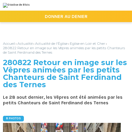
Aller
Outils
au
personnels
contenu.
|

DONNER AU DENIER
Aller
à
la
navigation
Accueil
Actualité
Actualité de l'Église
Eglise en Loir et Cher
›
›
›
›
280822 Retour en image sur les Vêpres animées par les petits Chanteurs
de Saint Ferdinand des Ternes
280822 Retour en image sur les
Vêpres animées par les petits
Chanteurs de Saint Ferdinand
des Ternes
Le 28 aout dernier, les Vêpres ont été animées par les
petits Chanteurs de Saint Ferdinand des Ternes
8 PHOTOS