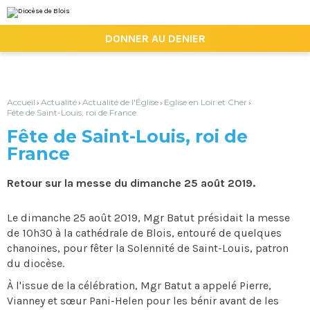
Aller
Outils
au
personnels
contenu.
|

DONNER AU DENIER
Aller
à
la
navigation
Accueil
Actualité
Actualité de l'Église
Eglise en Loir et Cher
›
›
›
›
Fête de Saint-Louis, roi de France
Fête de Saint-Louis, roi de
France
Retour sur la messe du dimanche 25 août 2019.
Le dimanche 25 août 2019, Mgr Batut présidait la messe
de 10h30 à la cathédrale de Blois, entouré de quelques
chanoines, pour fêter la Solennité de Saint-Louis, patron
du diocèse.
À l'issue de la célébration, Mgr Batut a appelé Pierre,
Vianney et sœur Pani-Helen pour les bénir avant de les