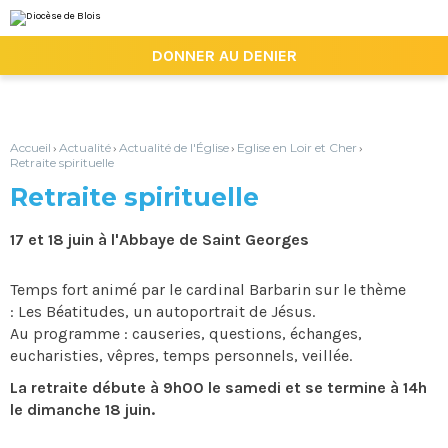
Aller
Outils
au
personnels
contenu.
|

DONNER AU DENIER
Aller
à
la
navigation
Accueil
Actualité
Actualité de l'Église
Eglise en Loir et Cher
›
›
›
›
Retraite spirituelle
Retraite spirituelle
17 et 18 juin à l'Abbaye de Saint Georges
Temps fort animé par le cardinal Barbarin sur le thème
: Les Béatitudes, un autoportrait de Jésus.
Au programme : causeries, questions, échanges,
eucharisties, vêpres, temps personnels, veillée.
La retraite débute à 9h00 le samedi et se termine à 14h
le dimanche 18 juin.