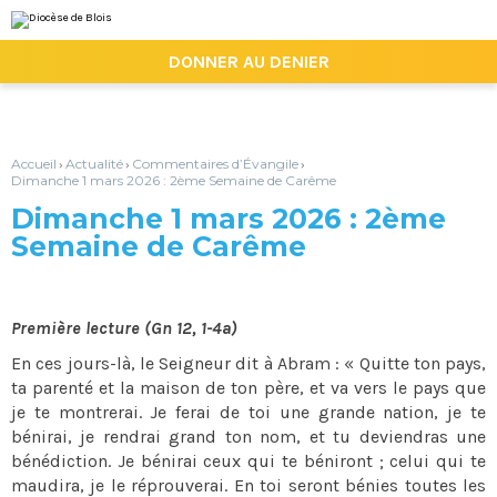
Aller
Outils
au
personnels
contenu.
|

DONNER AU DENIER
Aller
à
la
navigation
Accueil
Actualité
Commentaires d’Évangile
›
›
›
Dimanche 1 mars 2026 : 2ème Semaine de Carême
Dimanche 1 mars 2026 : 2ème
Semaine de Carême
Première lecture (Gn 12, 1-4a)
En ces jours-là, le Seigneur dit à Abram : « Quitte ton pays,
ta parenté et la maison de ton père, et va vers le pays que
je te montrerai. Je ferai de toi une grande nation, je te
bénirai, je rendrai grand ton nom, et tu deviendras une
bénédiction. Je bénirai ceux qui te béniront ; celui qui te
maudira, je le réprouverai. En toi seront bénies toutes les