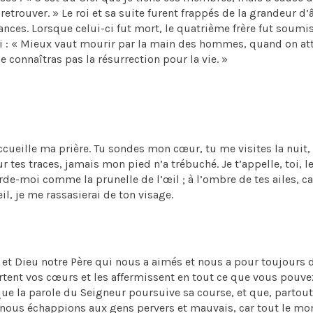
s retrouver. » Le roi et sa suite furent frappés de la grandeur d
nces. Lorsque celui-ci fut mort, le quatrième frère fut soumi
nsi : « Mieux vaut mourir par la main des hommes, quand on at
e connaîtras pas la résurrection pour la vie. »
ccueille ma prière. Tu sondes mon cœur, tu me visites la nuit,
r tes traces, jamais mon pied n’a trébuché. Je t’appelle, toi, l
rde-moi comme la prunelle de l’œil ; à l’ombre de tes ailes, c
veil, je me rassasierai de ton visage.
 et Dieu notre Père qui nous a aimés et nous a pour toujours
rtent vos cœurs et les affermissent en tout ce que vous pouvez
n que la parole du Seigneur poursuive sa course, et que, partout
 nous échappions aux gens pervers et mauvais, car tout le m