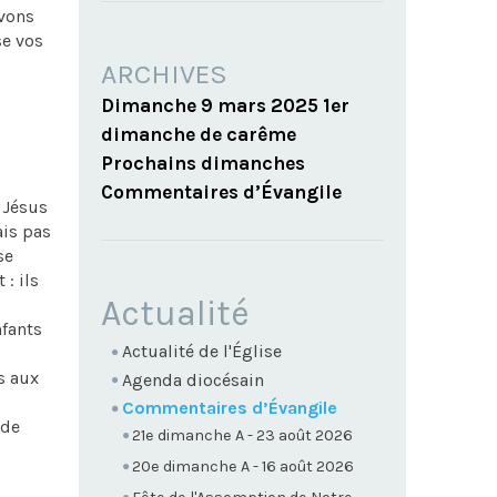
avons
se vos
ARCHIVES
Dimanche 9 mars 2025 1er
dimanche de carême
Prochains dimanches
Commentaires d’Évangile
 Jésus
ais pas
se
: ils
NAVIGATION
Actualité
nfants
Actualité de l'Église
s aux
Agenda diocésain
Commentaires d’Évangile
 de
21e dimanche A - 23 août 2026
20e dimanche A - 16 août 2026