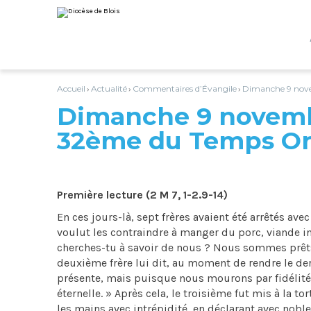
Aller
Outils
au
personnels
contenu.
|
Aller
à
la
navigation
Accueil
Actualité
Commentaires d’Évangile
Dimanche 9 nove
›
›
›
Dimanche 9 novemb
32ème du Temps Or
Première lecture (2 M 7, 1-2.9-14)
En ces jours-là, sept frères avaient été arrêtés ave
voulut les contraindre à manger du porc, viande inte
cherches-tu à savoir de nous ? Nous sommes prêts 
deuxième frère lui dit, au moment de rendre le dern
présente, mais puisque nous mourons par fidélité 
éternelle. » Après cela, le troisième fut mis à la to
les mains avec intrépidité, en déclarant avec nobl