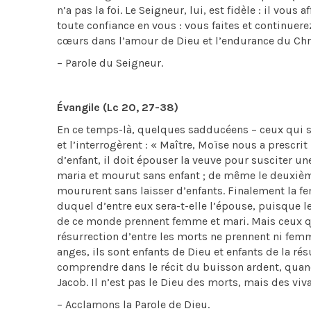
n’a pas la foi. Le Seigneur, lui, est fidèle : il vou
toute confiance en vous : vous faites et continuer
cœurs dans l’amour de Dieu et l’endurance du Chri
– Parole du Seigneur.
Évangile (Lc 20, 27-38)
En ce temps-là, quelques sadducéens – ceux qui so
et l’interrogèrent : « Maître, Moïse nous a prescr
d’enfant, il doit épouser la veuve pour susciter une 
maria et mourut sans enfant ; de même le deuxième,
moururent sans laisser d’enfants. Finalement la fe
duquel d’entre eux sera-t-elle l’épouse, puisque le
de ce monde prennent femme et mari. Mais ceux qui
résurrection d’entre les morts ne prennent ni femm
anges, ils sont enfants de Dieu et enfants de la ré
comprendre dans le récit du buisson ardent, quand
Jacob. Il n’est pas le Dieu des morts, mais des vivan
– Acclamons la Parole de Dieu.