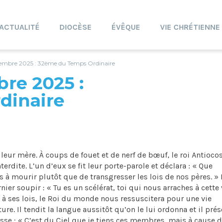
ACTUALITÉ
DIOCÈSE
ÉVÊQUE
VIE CHRÉTIENNE
mbre 2025 : 32ème du Temps Ordinaire
re 2025 :
dinaire
c leur mère. À coups de fouet et de nerf de bœuf, le roi Antioco
rdite. L’un d’eux se fit leur porte-parole et déclara : « Que
à mourir plutôt que de transgresser les lois de nos pères. » 
ier soupir : « Tu es un scélérat, toi qui nous arraches à cette 
à ses lois, le Roi du monde nous ressuscitera pour une vie
rture. Il tendit la langue aussitôt qu’on le lui ordonna et il pré
esse : « C’est du Ciel que je tiens ces membres, mais à cause d