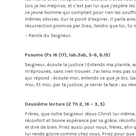
lois je les méprise, et c’est par lui que j’espère le
ce jeune homme qui comptait pour rien les souffra
mêmes sévices. Sur le point d’expirer, il parla ai
résurrection promise par Dieu, tandis que toi, tu n
– Parole du Seigneur.
Psaume (Ps 16 (17), 1ab.3ab, 5-6, 8.15)
Seigneur, écoute la justice ! Entends ma plainte, a
m’éprouves, sans rien trouver. J’ai tenu mes pas su
qui répond : écoute-moi, entends ce que je dis. Ga
moi, Et moi, par ta justice, je verrai ta face : au ré
Deuxième lecture (2 Th 2, 16 – 3, 5)
Frères, que notre Seigneur Jésus Christ lui-même,
réconfort et bonne espérance par sa grâce, réconfo
et dire de bien. Priez aussi pour nous, frères, afi
lui rende gloire comme chez vous. Priez pour que