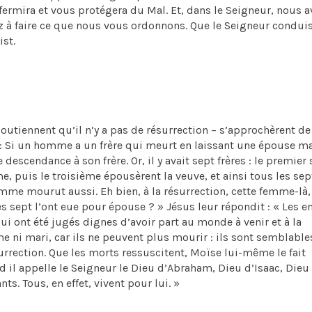
s affermira et vous protégera du Mal. Et, dans le Seigneur, nous 
ez à faire ce que nous vous ordonnons. Que le Seigneur condui
st.
utiennent qu’il n’y a pas de résurrection – s’approchèrent de
it : Si un homme a un frère qui meurt en laissant une épouse m
descendance à son frère. Or, il y avait sept frères : le premier 
 puis le troisième épousèrent la veuve, et ainsi tous les sept 
mme mourut aussi. Eh bien, à la résurrection, cette femme-là,
s sept l’ont eue pour épouse ? » Jésus leur répondit : « Les e
 ont été jugés dignes d’avoir part au monde à venir et à la
e ni mari, car ils ne peuvent plus mourir : ils sont semblable
surrection. Que les morts ressuscitent, Moïse lui-même le fait
 il appelle le Seigneur le Dieu d’Abraham, Dieu d’Isaac, Dieu
ts. Tous, en effet, vivent pour lui. »