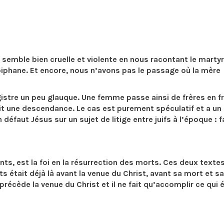
ël, semble bien cruelle et violente en nous racontant le marty
piphane. Et encore, nous n’avons pas le passage où la mère
egistre un peu glauque. Une femme passe ainsi de frères en f
i ait une descendance. Le cas est purement spéculatif et a un
défaut Jésus sur un sujet de litige entre juifs à l’époque : f
rents, est la foi en la résurrection des morts. Ces deux texte
s était déjà là avant la venue du Christ, avant sa mort et sa
précède la venue du Christ et il ne fait qu’accomplir ce qui é