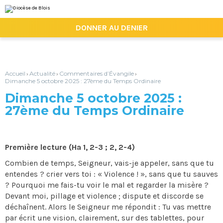
Aller
Outils
au
personnels
contenu.
|

DONNER AU DENIER
Aller
à
la
navigation
Accueil
Actualité
Commentaires d’Évangile
›
›
›
Dimanche 5 octobre 2025 : 27ème du Temps Ordinaire
Dimanche 5 octobre 2025 :
27ème du Temps Ordinaire
Première lecture (Ha 1, 2-3 ; 2, 2-4)
Combien de temps, Seigneur, vais-je appeler, sans que tu
entendes ? crier vers toi : « Violence ! », sans que tu sauves
? Pourquoi me fais-tu voir le mal et regarder la misère ?
Devant moi, pillage et violence ; dispute et discorde se
déchaînent. Alors le Seigneur me répondit : Tu vas mettre
par écrit une vision, clairement, sur des tablettes, pour