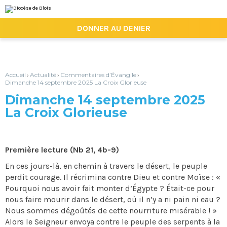
Aller
Outils
au
personnels
contenu.
|

DONNER AU DENIER
Aller
à
la
navigation
Accueil
Actualité
Commentaires d’Évangile
›
›
›
Dimanche 14 septembre 2025 La Croix Glorieuse
Dimanche 14 septembre 2025
La Croix Glorieuse
Première lecture (Nb 21, 4b-9)
En ces jours-là, en chemin à travers le désert, le peuple
perdit courage. Il récrimina contre Dieu et contre Moïse : «
Pourquoi nous avoir fait monter d’Égypte ? Était-ce pour
nous faire mourir dans le désert, où il n’y a ni pain ni eau ?
Nous sommes dégoûtés de cette nourriture misérable ! »
Alors le Seigneur envoya contre le peuple des serpents à la