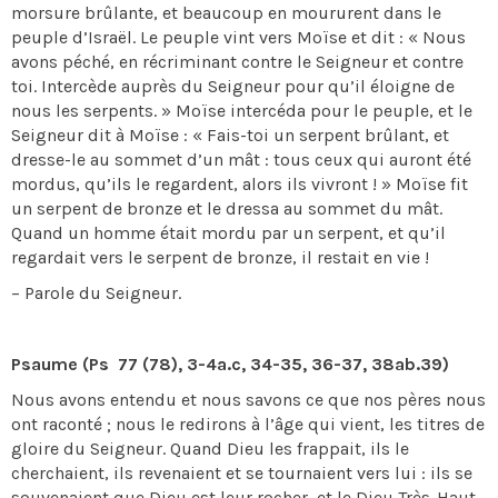
morsure brûlante, et beaucoup en moururent dans le
peuple d’Israël. Le peuple vint vers Moïse et dit : « Nous
avons péché, en récriminant contre le Seigneur et contre
toi. Intercède auprès du Seigneur pour qu’il éloigne de
nous les serpents. » Moïse intercéda pour le peuple, et le
Seigneur dit à Moïse : « Fais-toi un serpent brûlant, et
dresse-le au sommet d’un mât : tous ceux qui auront été
mordus, qu’ils le regardent, alors ils vivront ! » Moïse fit
un serpent de bronze et le dressa au sommet du mât.
Quand un homme était mordu par un serpent, et qu’il
regardait vers le serpent de bronze, il restait en vie !
– Parole du Seigneur.
Psaume (Ps 77 (78), 3-4a.c, 34-35, 36-37, 38ab.39)
Nous avons entendu et nous savons ce que nos pères nous
ont raconté ; nous le redirons à l’âge qui vient, les titres de
gloire du Seigneur. Quand Dieu les frappait, ils le
cherchaient, ils revenaient et se tournaient vers lui : ils se
souvenaient que Dieu est leur rocher, et le Dieu Très-Haut,