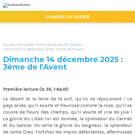
Aller
Outils
au
personnels
contenu.
|

DONNER AU DENIER
Aller
à
la
navigation
Accueil
Actualité
Commentaires d’Évangile
›
›
›
Dimanche 14 décembre 2025 : 3ème de l'Avent
Dimanche 14 décembre 2025 :
3ème de l'Avent
Première lecture (Is 35, 1-6a.10)
Le désert et la terre de la soif, qu’ils se réjouissent ! Le
pays aride, qu’il exulte et fleurisse comme la rose, qu’il se
couvre de fleurs des champs, qu’il exulte et crie de joie !
La gloire du Liban lui est donnée, la splendeur du Carmel
et du Sarone. On verra la gloire du Seigneur, la splendeur
de notre Dieu. Fortifiez les mains défaillantes, affermissez