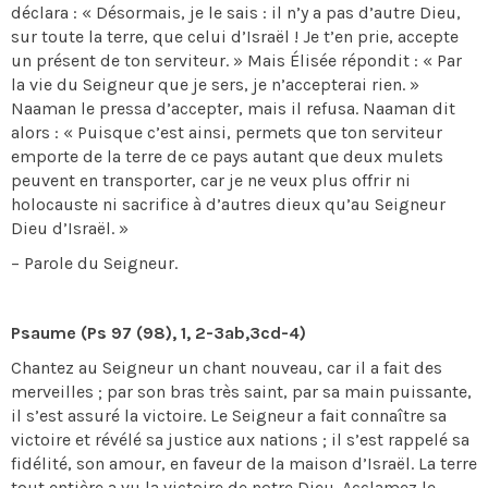
déclara : « Désormais, je le sais : il n’y a pas d’autre Dieu,
sur toute la terre, que celui d’Israël ! Je t’en prie, accepte
un présent de ton serviteur. » Mais Élisée répondit : « Par
la vie du Seigneur que je sers, je n’accepterai rien. »
Naaman le pressa d’accepter, mais il refusa. Naaman dit
alors : « Puisque c’est ainsi, permets que ton serviteur
emporte de la terre de ce pays autant que deux mulets
peuvent en transporter, car je ne veux plus offrir ni
holocauste ni sacrifice à d’autres dieux qu’au Seigneur
Dieu d’Israël. »
– Parole du Seigneur.
Psaume (Ps 97 (98), 1, 2-3ab,3cd-4)
Chantez au Seigneur un chant nouveau, car il a fait des
merveilles ; par son bras très saint, par sa main puissante,
il s’est assuré la victoire. Le Seigneur a fait connaître sa
victoire et révélé sa justice aux nations ; il s’est rappelé sa
fidélité, son amour, en faveur de la maison d’Israël. La terre
tout entière a vu la victoire de notre Dieu. Acclamez le