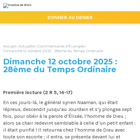
Aller
Outils
au
personnels
contenu.
|

DONNER AU DENIER
Aller
à
la
navigation
Accueil
Actualité
Commentaires d’Évangile
›
›
›
Dimanche 12 octobre 2025 : 28ème du Temps Ordinaire
Dimanche 12 octobre 2025 :
28ème du Temps Ordinaire
Première lecture (2 R 5, 14-17)
En ces jours-là, le général syrien Naaman, qui était
lépreux, descendit jusqu’au Jourdain et s’y plongea sept
fois, pour obéir à la parole d’Élisée, l’homme de Dieu ;
alors sa chair redevint semblable à celle d’un petit enfant :
il était purifié ! Il retourna chez l’homme de Dieu avec
toute son escorte ; il entra, se présenta devant lui et