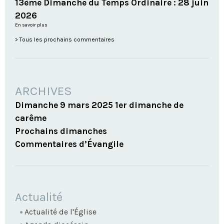
13ème Dimanche du Temps Ordinaire : 28 juin
2026
En savoir plus
Tous les prochains commentaires
ARCHIVES
Dimanche 9 mars 2025 1er dimanche de
carême
Prochains dimanches
Commentaires d’Évangile
NAVIGATION
Actualité
Actualité de l'Église