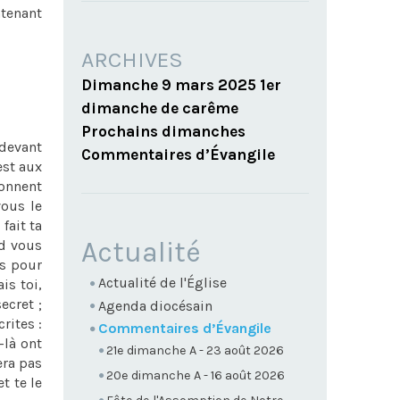
ntenant
ARCHIVES
Dimanche 9 mars 2025 1er
dimanche de carême
Prochains dimanches
 devant
Commentaires d’Évangile
est aux
donnent
vous le
fait ta
NAVIGATION
Actualité
nd vous
rs pour
Actualité de l'Église
is toi,
ecret ;
Agenda diocésain
rites :
Commentaires d’Évangile
-là ont
21e dimanche A - 23 août 2026
era pas
20e dimanche A - 16 août 2026
t te le