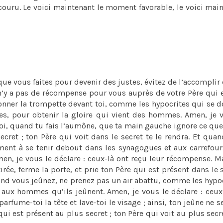
 secouru. Le voici maintenant le moment favorable, le voici mai
 que vous faites pour devenir des justes, évitez de l’accomplir
n’y a pas de récompense pour vous auprès de votre Père qui 
 sonner la trompette devant toi, comme les hypocrites qui se 
es, pour obtenir la gloire qui vient des hommes. Amen, je 
oi, quand tu fais l’aumône, que ta main gauche ignore ce que 
cret ; ton Père qui voit dans le secret te le rendra. Et qua
iment à se tenir debout dans les synagogues et aux carrefou
n, je vous le déclare : ceux-là ont reçu leur récompense. Ma
irée, ferme la porte, et prie ton Père qui est présent dans le s
quand vous jeûnez, ne prenez pas un air abattu, comme les hypoc
aux hommes qu’ils jeûnent. Amen, je vous le déclare : ceux
rfume-toi la tête et lave-toi le visage ; ainsi, ton jeûne ne s
est présent au plus secret ; ton Père qui voit au plus secre