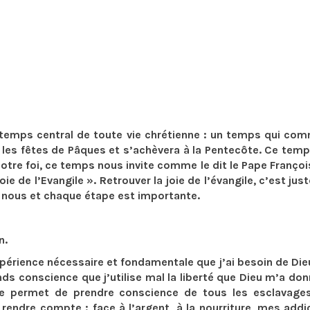
temps central de toute vie chrétienne : un temps qui co
t les fêtes de Pâques et s’achèvera à la Pentecôte. Ce tem
 notre foi, ce temps nous invite comme le dit le Pape Franço
ie de l’Evangile ». Retrouver la joie de l’évangile, c’est ju
 à nous et chaque étape est importante.
n.
périence nécessaire et fondamentale que j’ai besoin de Di
rends conscience que j’utilise mal la liberté que Dieu m’a do
 me permet de prendre conscience de tous les esclavage
rendre compte : face à l’argent, à la nourriture, mes addi