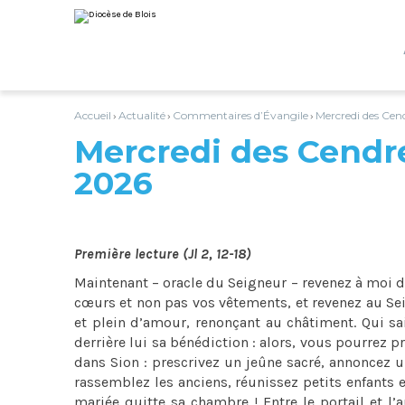
Aller
Outils
au
personnels
contenu.
|
Aller
à
la
navigation
Accueil
Actualité
Commentaires d’Évangile
Mercredi des Cend
›
›
›
Mercredi des Cendres
2026
Première lecture (Jl 2, 12-18)
Maintenant – oracle du Seigneur – revenez à moi de
cœurs et non pas vos vêtements, et revenez au Seig
et plein d’amour, renonçant au châtiment. Qui sait
derrière lui sa bénédiction : alors, vous pourrez 
dans Sion : prescrivez un jeûne sacré, annoncez u
rassemblez les anciens, réunissez petits enfants 
mariée quitte sa chambre ! Entre le portail et l’a