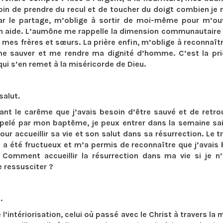
esoin de prendre du recul et de toucher du doigt combien je 
par le partage, m’oblige à sortir de moi-même pour m’ouv
mon aide. L’aumône me rappelle la dimension communautaire
 mes frères et sœurs. La prière enfin, m’oblige à reconnaî
 me sauver et me rendre ma dignité d’homme. C’est la pri
ui s’en remet à la miséricorde de Dieu.
salut.
ant le carême que j’avais besoin d’être sauvé et de retro
appelé par mon baptême, je peux entrer dans la semaine sa
our accueillir sa vie et son salut dans sa résurrection. Le 
 a été fructueux et m’a permis de reconnaître que j’avais
. Comment accueillir la résurrection dans ma vie si je n’
e ressusciter ?
.
’intériorisation, celui où passé avec le Christ à travers la 