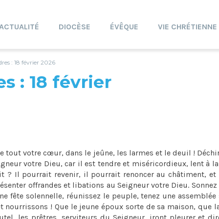
ACTUALITÉ
DIOCÈSE
ÉVÊQUE
VIE CHRÉTIENNE
res : 18 février 2026
 : 18 février
 tout votre cœur, dans le jeûne, les larmes et le deuil ! Déchi
neur votre Dieu, car il est tendre et miséricordieux, lent à la
 ? Il pourrait revenir, il pourrait renoncer au châtiment, et 
présenter offrandes et libations au Seigneur votre Dieu. Sonnez
ne fête solennelle, réunissez le peuple, tenez une assemblée 
et nourrissons ! Que le jeune époux sorte de sa maison, que l
utel, les prêtres, serviteurs du Seigneur, iront pleurer et dir