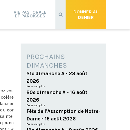
Recherche
avancée…
DONNER AU
VIE PASTORALE
ET PAROISSES
DENIER
PROCHAINS
DIMANCHES
21e dimanche A - 23 août
2026
En savoir plus
rez vos
20e dimanche A - 16 août
 colère
2026
laisser
En savoir plus
 du cor
Fête de l'Assomption de Notre-
sainte,
Dame - 15 août 2026
a jeune
En savoir plus
ont : «