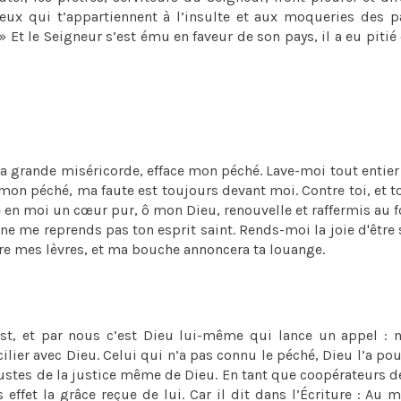
eux qui t’appartiennent à l’insulte et aux moqueries des p
» Et le Seigneur s’est ému en faveur de son pays, il a eu pitié
ta grande miséricorde, efface mon péché. Lave-moi tout entie
 mon péché, ma faute est toujours devant moi. Contre toi, et to
 Crée en moi un cœur pur, ô mon Dieu, renouvelle et raffermis au 
ne me reprends pas ton esprit saint. Rends-moi la joie d'être 
vre mes lèvres, et ma bouche annoncera ta louange.
t, et par nous c’est Dieu lui-même qui lance un appel : n
ier avec Dieu. Celui qui n’a pas connu le péché, Dieu l’a po
justes de la justice même de Dieu. En tant que coopérateurs d
effet la grâce reçue de lui. Car il dit dans l’Écriture : Au