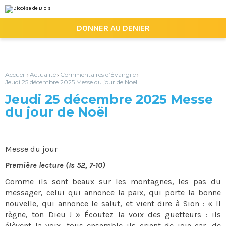
Aller
Outils
au
personnels
contenu.
|

DONNER AU DENIER
Aller
à
la
navigation
Accueil
Actualité
Commentaires d’Évangile
›
›
›
Jeudi 25 décembre 2025 Messe du jour de Noël
Jeudi 25 décembre 2025 Messe
du jour de Noël
Messe du jour
Première lecture (Is 52, 7-10)
Comme ils sont beaux sur les montagnes, les pas du
messager, celui qui annonce la paix, qui porte la bonne
nouvelle, qui annonce le salut, et vient dire à Sion : « Il
règne, ton Dieu ! » Écoutez la voix des guetteurs : ils
élèvent la voix, tous ensemble ils crient de joie car, de