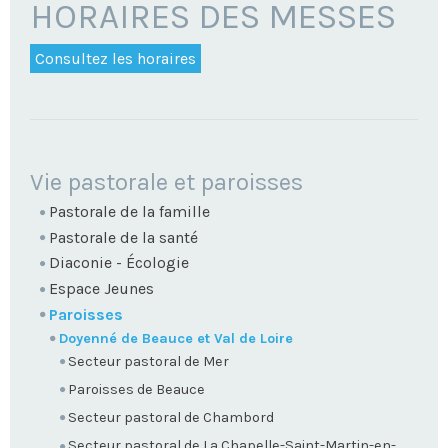
HORAIRES DES MESSES
Consultez les horaires
NAVIGATION
Vie pastorale et paroisses
Pastorale de la famille
Pastorale de la santé
Diaconie - Écologie
Espace Jeunes
Paroisses
Doyenné de Beauce et Val de Loire
Secteur pastoral de Mer
Paroisses de Beauce
Secteur pastoral de Chambord
Secteur pastoral de La Chapelle-Saint-Martin-en-