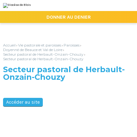
Aller
Outils
au
personnels
contenu.
|

DONNER AU DENIER
Aller
à
la
navigation
Accueil
Vie pastorale et paroisses
Paroisses
›
›
›
Doyenné de Beauce et Val de Loire
›
Secteur pastoral de Herbault-Onzain-Chouzy
›
Secteur pastoral de Herbault-Onzain-Chouzy
Secteur pastoral de Herbault-
Onzain-Chouzy
Accéder au site