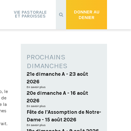
Recherche
avancée…
DONNER AU
VIE PASTORALE
ET PAROISSES
DENIER
PROCHAINS
DIMANCHES
21e dimanche A - 23 août
2026
En savoir plus
, le
20e dimanche A - 16 août
e de
2026
e la
En savoir plus
mmes
Fête de l'Assomption de Notre-
Dame - 15 août 2026
ait.
En savoir plus