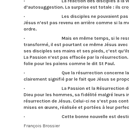
· La réaction des disciples à la vue de J
d’autosuggestion. La surprise est totale : ils cro
· Les disciples ne pouvaient pas imaginer
Jésus n’est pas revenu en arrière comme si la mo
ordre.
· Mais en même temps, si le ressuscité e
transformé, il est pourtant ce même Jésus avec to
ses disciples ses mains et ses pieds, c’est qu’il
La Passion n’est pas effacée par la résurrection. 
folie pour les païens comme le dit St Paul.
· Que la résurrection concerne la totalit
clairement signifié par le fait que Jésus se pro
· La Passion et la Résurrection de Jésus 
Dieu pour les hommes, sa fidélité malgré leurs in
résurrection de Jésus. Celui-ci ne s’est pas cont
mises en œuvre, réalisée et portées à leur perfec
· Cette bonne nouvelle est destinée à to
François Brossier