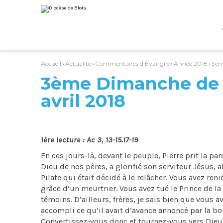
Aller
Outils
au
personnels
contenu.
|
Aller
à
la
navigation
Accueil
Actualité
Commentaires d’Évangile
Année 2018
3èm
›
›
›
›
3ème Dimanche de P
avril 2018
1ère lecture : Ac 3, 13-15.17-19
En ces jours-là, devant le peuple, Pierre prit la pa
Dieu de nos pères, a glorifié son serviteur Jésus, a
Pilate qui était décidé à le relâcher. Vous avez ren
grâce d’un meurtrier. Vous avez tué le Prince de l
témoins. D’ailleurs, frères, je sais bien que vous a
accompli ce qu’il avait d’avance annoncé par la bou
Convertissez-vous donc et tournez-vous vers Dieu