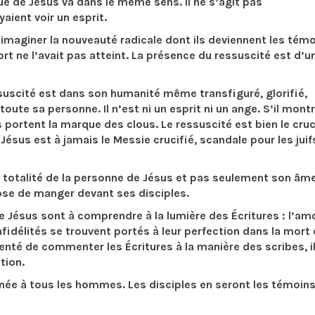
ésus va dans le même sens. Il ne s’agit pas
yaient voir un esprit.
 la nouveauté radicale dont ils deviennent les témoi
rt ne l’avait pas atteint. La présence du ressuscité est d’u
st dans son humanité même transfiguré, glorifié,
ute sa personne. Il n’est ni un esprit ni un ange. S’il montr
s portent la marque des clous. Le ressuscité est bien le cruc
Jésus est à jamais le Messie crucifié, scandale pour les juif
é de la personne de Jésus et pas seulement son âme
pose de manger devant ses disciples.
sont à comprendre à la lumière des Écritures : l’amo
fidélités se trouvent portés à leur perfection dans la mort 
enté de commenter les Écritures à la manière des scribes, il
tion.
us les hommes. Les disciples en seront les témoins