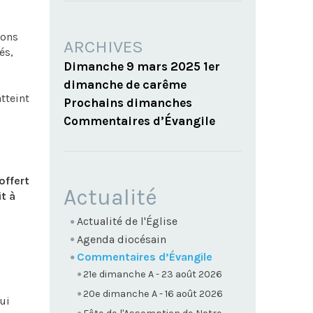
vons
ARCHIVES
és,
Dimanche 9 mars 2025 1er
dimanche de carême
tteint
Prochains dimanches
Commentaires d’Évangile
offert
NAVIGATION
Actualité
t à
Actualité de l'Église
Agenda diocésain
Commentaires d’Évangile
21e dimanche A - 23 août 2026
20e dimanche A - 16 août 2026
ui