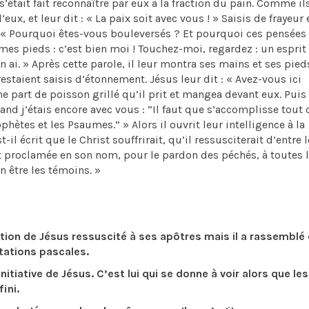
s’était fait reconnaître par eux à la fraction du pain. Comme il
ux, et leur dit : « La paix soit avec vous ! » Saisis de frayeur 
it : « Pourquoi êtes-vous bouleversés ? Et pourquoi ces pensées
es pieds : c’est bien moi ! Touchez-moi, regardez : un esprit 
ai. » Après cette parole, il leur montra ses mains et ses pied
 restaient saisis d’étonnement. Jésus leur dit : « Avez-vous ici
 part de poisson grillé qu’il prit et mangea devant eux. Puis 
uand j’étais encore avec vous : “Il faut que s’accomplisse tout 
ophètes et les Psaumes.” » Alors il ouvrit leur intelligence à la
-il écrit que le Christ souffrirait, qu’il ressusciterait d’entre 
it proclamée en son nom, pour le pardon des péchés, à toutes 
 être les témoins. »
ition de Jésus ressuscité à ses apôtres mais il a rassemblé
stations pascales.
 de Jésus. C’est lui qui se donne à voir alors que les
ini.