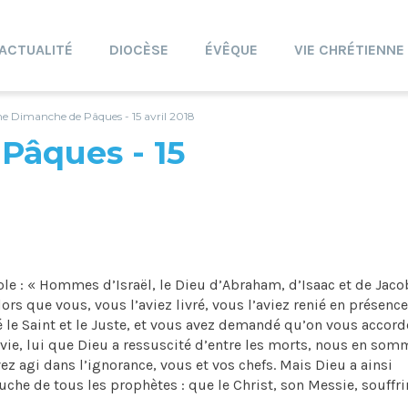
ACTUALITÉ
DIOCÈSE
ÉVÊQUE
VIE CHRÉTIENNE
e Dimanche de Pâques - 15 avril 2018
âques - 15
role : « Hommes d’Israël, le Dieu d’Abraham, d’Isaac et de Jacob
lors que vous, vous l’aviez livré, vous l’aviez renié en présenc
ié le Saint et le Juste, et vous avez demandé qu’on vous accord
a vie, lui que Dieu a ressuscité d’entre les morts, nous en so
vez agi dans l’ignorance, vous et vos chefs. Mais Dieu a ainsi
che de tous les prophètes : que le Christ, son Messie, souffrir