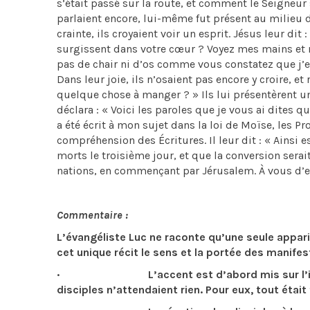
s’était passé sur la route, et comment le Seigneur 
parlaient encore, lui-même fut présent au milieu d’e
crainte, ils croyaient voir un esprit. Jésus leur d
surgissent dans votre cœur ? Voyez mes mains et m
pas de chair ni d’os comme vous constatez que j’en 
Dans leur joie, ils n’osaient pas encore y croire, et
quelque chose à manger ? » Ils lui présentèrent une
déclara : « Voici les paroles que je vous ai dites q
a été écrit à mon sujet dans la loi de Moïse, les Pr
compréhension des Écritures. Il leur dit : « Ainsi est
morts le troisième jour, et que la conversion sera
nations, en commençant par Jérusalem. À vous d’en
Commentaire :
L’évangéliste Luc ne raconte qu’une seule appar
cet unique récit le sens et la portée des manife
· L’accent est d’abord mis sur l’initiative
disciples n’attendaient rien. Pour eux, tout était f