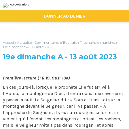
Aller
Outils
au
personnels
contenu.
|

DONNER AU DENIER
Aller
à
la
navigation
Accueil
Actualité
Commentaires d’Évangile
Prochains dimanches
›
›
›
›
19e dimanche A - 13 août 2023
19e dimanche A - 13 août 2023
Première lecture (1 R 19, 9a.11-13a)
En ces jours-là, lorsque le prophète Élie fut arrivé à
l’Horeb, la montagne de Dieu, il entra dans une caverne et
y passa la nuit. Le Seigneur dit : « Sors et tiens-toi sur la
montagne devant le Seigneur, car il va passer. » À
l’approche du Seigneur, il y eut un ouragan, si fort et si
violent qu’il fendait les montagnes et brisait les rochers,
mais le Seigneur n’était pas dans l’ouragan ; et après