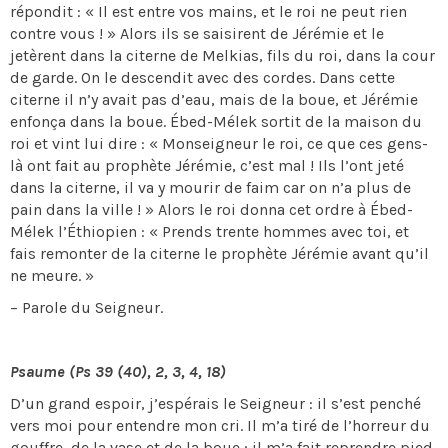
répondit : « Il est entre vos mains, et le roi ne peut rien
contre vous ! » Alors ils se saisirent de Jérémie et le
jetèrent dans la citerne de Melkias, fils du roi, dans la cour
de garde. On le descendit avec des cordes. Dans cette
citerne il n’y avait pas d’eau, mais de la boue, et Jérémie
enfonça dans la boue. Ébed-Mélek sortit de la maison du
roi et vint lui dire : « Monseigneur le roi, ce que ces gens-
là ont fait au prophète Jérémie, c’est mal ! Ils l’ont jeté
dans la citerne, il va y mourir de faim car on n’a plus de
pain dans la ville ! » Alors le roi donna cet ordre à Ébed-
Mélek l’Éthiopien : « Prends trente hommes avec toi, et
fais remonter de la citerne le prophète Jérémie avant qu’il
ne meure. »
– Parole du Seigneur.
Psaume (Ps 39 (40), 2, 3, 4, 18)
D’un grand espoir, j’espérais le Seigneur : il s’est penché
vers moi pour entendre mon cri. Il m’a tiré de l’horreur du
gouffre, de la vase et de la boue ; il m’a fait reprendre pied