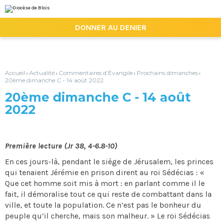
Aller
Outils
au
personnels
contenu.
|

DONNER AU DENIER
Aller
à
la
navigation
Accueil
Actualité
Commentaires d’Évangile
Prochains dimanches
›
›
›
›
20ème dimanche C - 14 août 2022
20ème dimanche C - 14 août
2022
Première lecture (Jr 38, 4-6.8-10)
En ces jours-là, pendant le siège de Jérusalem, les princes
qui tenaient Jérémie en prison dirent au roi Sédécias : «
Que cet homme soit mis à mort : en parlant comme il le
fait, il démoralise tout ce qui reste de combattant dans la
ville, et toute la population. Ce n’est pas le bonheur du
peuple qu’il cherche, mais son malheur. » Le roi Sédécias