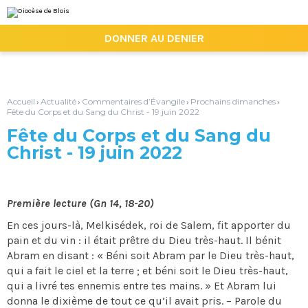
Aller
Outils
au
personnels
contenu.
|

DONNER AU DENIER
Aller
à
la
navigation
Accueil
Actualité
Commentaires d’Évangile
Prochains dimanches
›
›
›
›
Fête du Corps et du Sang du Christ - 19 juin 2022
Fête du Corps et du Sang du
Christ - 19 juin 2022
Première lecture (Gn 14, 18-20)
En ces jours-là, Melkisédek, roi de Salem, fit apporter du
pain et du vin : il était prêtre du Dieu très-haut. Il bénit
Abram en disant : « Béni soit Abram par le Dieu très-haut,
qui a fait le ciel et la terre ; et béni soit le Dieu très-haut,
qui a livré tes ennemis entre tes mains. » Et Abram lui
donna le dixième de tout ce qu’il avait pris. – Parole du