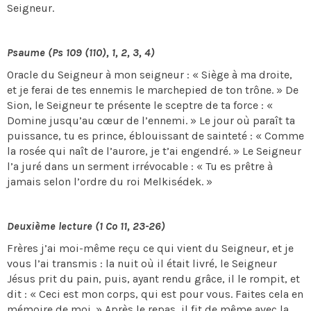
Seigneur.
Psaume (Ps 109 (110), 1, 2, 3, 4)
Oracle du Seigneur à mon seigneur : « Siège à ma droite,
et je ferai de tes ennemis le marchepied de ton trône. » De
Sion, le Seigneur te présente le sceptre de ta force : «
Domine jusqu’au cœur de l’ennemi. » Le jour où paraît ta
puissance, tu es prince, éblouissant de sainteté : « Comme
la rosée qui naît de l’aurore, je t’ai engendré. » Le Seigneur
l’a juré dans un serment irrévocable : « Tu es prêtre à
jamais selon l’ordre du roi Melkisédek. »
Deuxième lecture (1 Co 11, 23-26)
Frères j’ai moi-même reçu ce qui vient du Seigneur, et je
vous l’ai transmis : la nuit où il était livré, le Seigneur
Jésus prit du pain, puis, ayant rendu grâce, il le rompit, et
dit : « Ceci est mon corps, qui est pour vous. Faites cela en
mémoire de moi. » Après le repas, il fit de même avec la