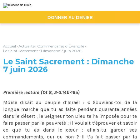
Aller
Outils
au
personnels
contenu.
|

DONNER AU DENIER
Aller
à
la
navigation
Accueil
Actualité
Commentaires d’Évangile
›
›
›
Le Saint Sacrement : Dimanche 7 juin 2026
Le Saint Sacrement : Dimanche
7 juin 2026
Première lecture (Dt 8, 2-3.14b-16a)
Moïse disait au peuple d’Israël : « Souviens-toi de la
longue marche que tu as faite pendant quarante années
dans le désert ; le Seigneur ton Dieu te l’a imposée pour te
faire passer par la pauvreté ; il voulait t’éprouver et savoir
ce que tu as dans le cœur : allais-tu garder ses
commandements, oui ou non ? Il t’a fait passer par la