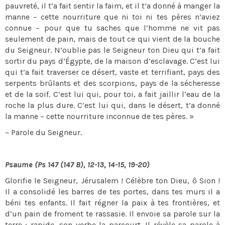
pauvreté, il t’a fait sentir la faim, et il t’a donné à manger la
manne – cette nourriture que ni toi ni tes pères n’aviez
connue – pour que tu saches que l’homme ne vit pas
seulement de pain, mais de tout ce qui vient de la bouche
du Seigneur. N’oublie pas le Seigneur ton Dieu qui t’a fait
sortir du pays d’Égypte, de la maison d’esclavage. C’est lui
qui t’a fait traverser ce désert, vaste et terrifiant, pays des
serpents brûlants et des scorpions, pays de la sécheresse
et de la soif. C’est lui qui, pour toi, a fait jaillir l’eau de la
roche la plus dure. C’est lui qui, dans le désert, t’a donné
la manne – cette nourriture inconnue de tes pères. »
– Parole du Seigneur.
Psaume (Ps 147 (147 B), 12-13, 14-15, 19-20)
Glorifie le Seigneur, Jérusalem ! Célèbre ton Dieu, ô Sion !
Il a consolidé les barres de tes portes, dans tes murs il a
béni tes enfants. Il fait régner la paix à tes frontières, et
d’un pain de froment te rassasie. Il envoie sa parole sur la
terre : rapide, son verbe la parcourt. Il révèle sa parole à