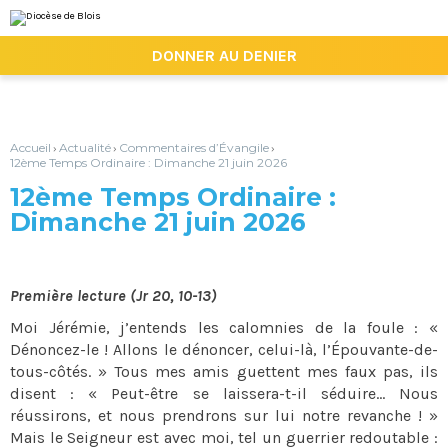
Aller
Outils
au
personnels
contenu.
|

DONNER AU DENIER
Aller
à
la
navigation
Accueil
Actualité
Commentaires d’Évangile
›
›
›
12ème Temps Ordinaire : Dimanche 21 juin 2026
12ème Temps Ordinaire :
Dimanche 21 juin 2026
Première lecture (Jr 20, 10-13)
Moi Jérémie, j’entends les calomnies de la foule : «
Dénoncez-le ! Allons le dénoncer, celui-là, l’Épouvante-de-
tous-côtés. » Tous mes amis guettent mes faux pas, ils
disent : « Peut-être se laissera-t-il séduire... Nous
réussirons, et nous prendrons sur lui notre revanche ! »
Mais le Seigneur est avec moi, tel un guerrier redoutable :