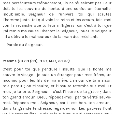
mes persécuteurs trébucheront, ils ne réussiront pas. Leur
défaite les couvrira de honte, d’une confusion éternelle,
inoubliable. Seigneur de l’univers, toi qui scrutes
l’homme juste, toi qui vois les reins et les cœurs, fais-moi
voir la revanche que tu leur infligeras, car c'est à toi que
j’ai remis ma cause. Chantez le Seigneur, louez le Seigneur
: il a délivré le malheureux de la main des méchants.
– Parole du Seigneur.
Psaume (Ps 68 (69), 8-10, 14.17, 33-35)
C’est pour toi que j’endure l’insulte, que la honte me
couvre le visage : je suis un étranger pour mes frères, un
inconnu pour les fils de ma mère. L’amour de ta maison
m’a perdu ; on t’insulte, et l’insulte retombe sur moi. Et
moi, je te prie, Seigneur : c’est l’heure de ta grâce ; dans
ton grand amour, Dieu, réponds-moi, par ta vérité sauve-
moi. Réponds-moi, Seigneur, car il est bon, ton amour ;
dans ta grande tendresse, regarde-moi. Les pauvres l’ont
vu, ils sont en fête : « Vie et joie, à vous qui cherchez Dieu !